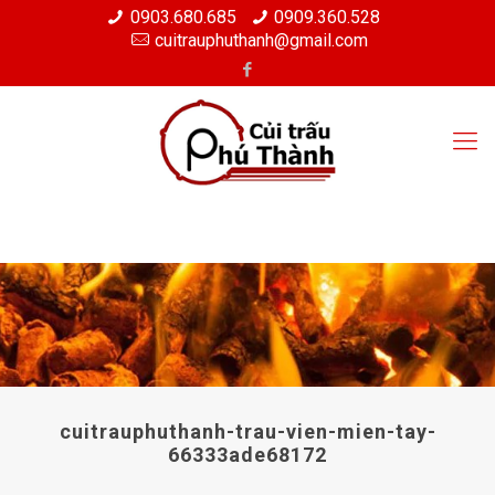
0903.680.685
0909.360.528
cuitrauphuthanh@gmail.com
cuitrauphuthanh-trau-vien-mien-tay-
66333ade68172