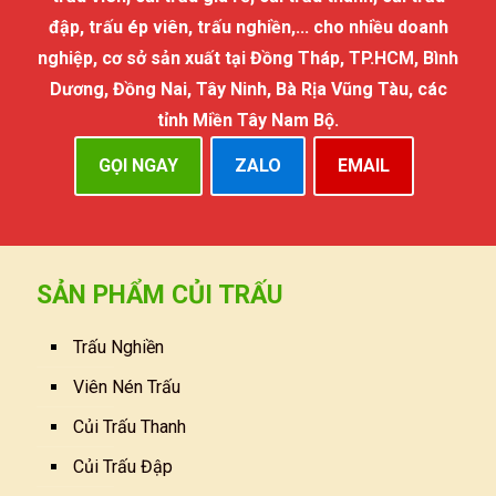
đập, trấu ép viên, trấu nghiền,... cho nhiều doanh
nghiệp, cơ sở sản xuất tại Đồng Tháp, TP.HCM, Bình
Dương, Đồng Nai, Tây Ninh, Bà Rịa Vũng Tàu, các
tỉnh Miền Tây Nam Bộ.
GỌI NGAY
ZALO
EMAIL
SẢN PHẨM CỦI TRẤU
Trấu Nghiền
Viên Nén Trấu
Củi Trấu Thanh
Củi Trấu Đập