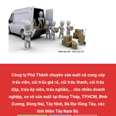
Công ty Phú Thành chuyên sản xuất và cung cấp
trấu viên, củi trấu giá rẻ, củi trấu thanh, củi trấu
đập, trấu ép viên, trấu nghiền,... cho nhiều doanh
nghiệp, cơ sở sản xuất tại Đồng Tháp, TP.HCM, Bình
Dương, Đồng Nai, Tây Ninh, Bà Rịa Vũng Tàu, các
tỉnh Miền Tây Nam Bộ.