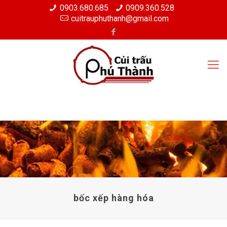
0903.680.685
0909.360.528
cuitrauphuthanh@gmail.com
bốc xếp hàng hóa