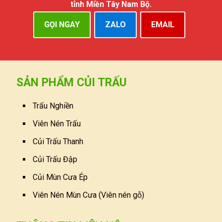
tỉnh Miền Tây Nam Bộ.
GỌI NGAY
ZALO
EMAIL
SẢN PHẨM CỦI TRẤU
Trấu Nghiền
Viên Nén Trấu
Củi Trấu Thanh
Củi Trấu Đập
Củi Mùn Cưa Ép
Viên Nén Mùn Cưa (Viên nén gỗ)