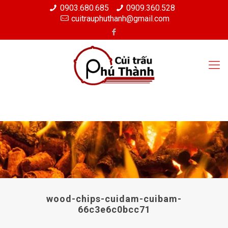
0903.680.685
0909.360.528
cuitrauphuthanh@gmail.com
wood-chips-cuidam-cuibam-
66c3e6c0bcc71