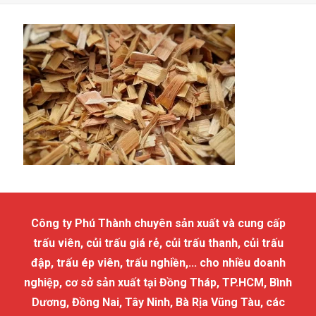
Công ty Phú Thành chuyên sản xuất và cung cấp
trấu viên, củi trấu giá rẻ, củi trấu thanh, củi trấu
đập, trấu ép viên, trấu nghiền,... cho nhiều doanh
nghiệp, cơ sở sản xuất tại Đồng Tháp, TP.HCM, Bình
Dương, Đồng Nai, Tây Ninh, Bà Rịa Vũng Tàu, các