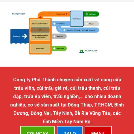
Công ty Phú Thành chuyên sản xuất và cung cấp
trấu viên, củi trấu giá rẻ, củi trấu thanh, củi trấu
đập, trấu ép viên, trấu nghiền,... cho nhiều doanh
nghiệp, cơ sở sản xuất tại Đồng Tháp, TP.HCM, Bình
Dương, Đồng Nai, Tây Ninh, Bà Rịa Vũng Tàu, các
tỉnh Miền Tây Nam Bộ.
GỌI NGAY
ZALO
EMAIL