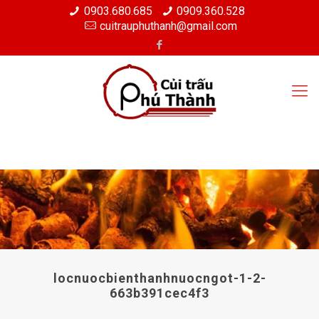
0903.680.685
0909.360.528
cuitrauphuthanh@gmail.com
locnuocbienthanhnuocngot-1-2-
663b391cec4f3