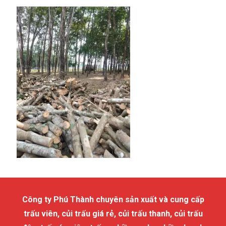
Công ty Phú Thành chuyên sản xuất và cung cấp
trấu viên, củi trấu giá rẻ, củi trấu thanh, củi trấu