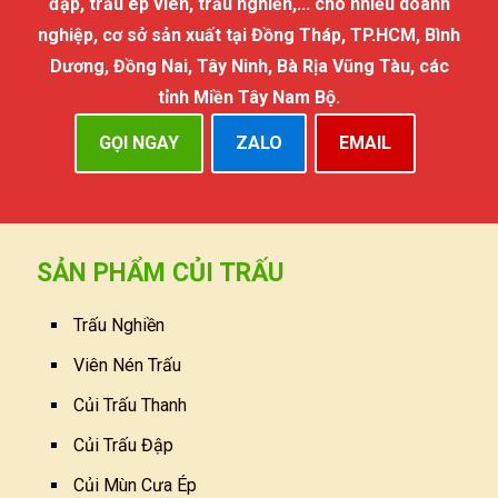
đập, trấu ép viên, trấu nghiền,... cho nhiều doanh
nghiệp, cơ sở sản xuất tại Đồng Tháp, TP.HCM, Bình
Dương, Đồng Nai, Tây Ninh, Bà Rịa Vũng Tàu, các
tỉnh Miền Tây Nam Bộ.
GỌI NGAY
ZALO
EMAIL
SẢN PHẨM CỦI TRẤU
Trấu Nghiền
Viên Nén Trấu
Củi Trấu Thanh
Củi Trấu Đập
Củi Mùn Cưa Ép