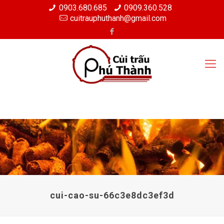
0903.680.685
0909.360.528
cuitrauphuthanh@gmail.com
cui-cao-su-66c3e8dc3ef3d