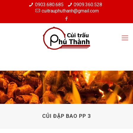
0903.680.685
0909.360.528
cuitrauphuthanh@gmail.com
CỦI ĐẬP BAO PP 3