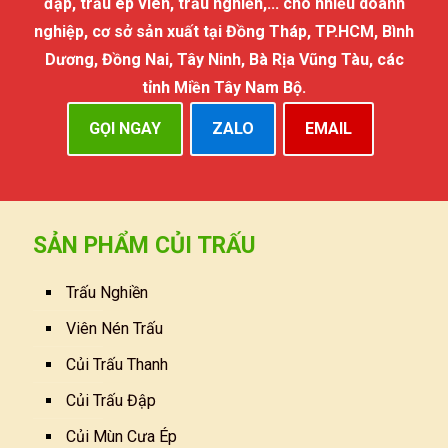
đập, trấu ép viên, trấu nghiền,... cho nhiều doanh
nghiệp, cơ sở sản xuất tại Đồng Tháp, TP.HCM, Bình
Dương, Đồng Nai, Tây Ninh, Bà Rịa Vũng Tàu, các
tỉnh Miền Tây Nam Bộ.
GỌI NGAY
ZALO
EMAIL
SẢN PHẨM CỦI TRẤU
Trấu Nghiền
Viên Nén Trấu
Củi Trấu Thanh
Củi Trấu Đập
Củi Mùn Cưa Ép