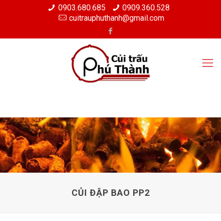
0903.680.685
0909.360.528
cuitrauphuthanh@gmail.com
CỦI ĐẬP BAO PP2