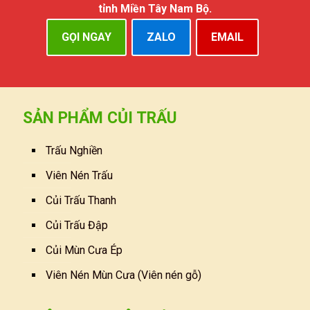
tỉnh Miền Tây Nam Bộ.
GỌI NGAY
ZALO
EMAIL
SẢN PHẨM CỦI TRẤU
Trấu Nghiền
Viên Nén Trấu
Củi Trấu Thanh
Củi Trấu Đập
Củi Mùn Cưa Ép
Viên Nén Mùn Cưa (Viên nén gỗ)