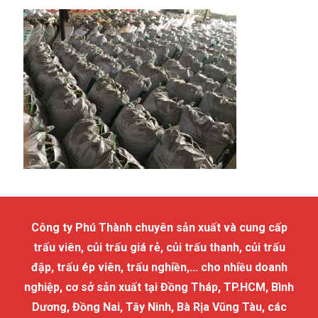
Công ty Phú Thành chuyên sản xuất và cung cấp
trấu viên, củi trấu giá rẻ, củi trấu thanh, củi trấu
đập, trấu ép viên, trấu nghiền,... cho nhiều doanh
nghiệp, cơ sở sản xuất tại Đồng Tháp, TP.HCM, Bình
Dương, Đồng Nai, Tây Ninh, Bà Rịa Vũng Tàu, các