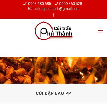
0903.680.685
0909.360.528
cuitrauphuthanh@gmail.com
CỦI ĐẬP BAO PP