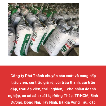
Công ty Phú Thành chuyên sản xuất và cung cấp
trấu viên, củi trấu giá rẻ, củi trấu thanh, củi trấu
đập, trấu ép viên, trấu nghiền,... cho nhiều doanh
nghiệp, cơ sở sản xuất tại Đồng Tháp, TP.HCM, Bình
Dương, Đồng Nai, Tây Ninh, Bà Rịa Vũng Tàu, các