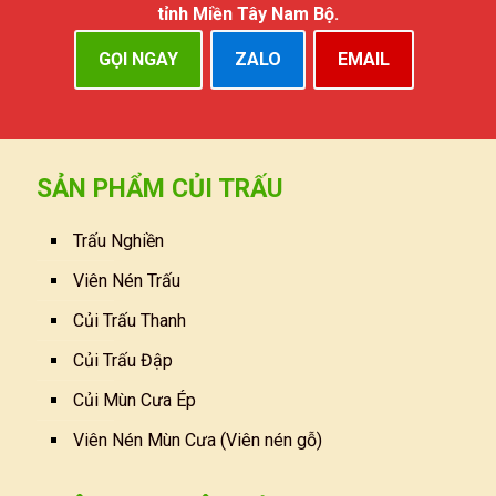
tỉnh Miền Tây Nam Bộ.
GỌI NGAY
ZALO
EMAIL
SẢN PHẨM CỦI TRẤU
Trấu Nghiền
Viên Nén Trấu
Củi Trấu Thanh
Củi Trấu Đập
Củi Mùn Cưa Ép
Viên Nén Mùn Cưa (Viên nén gỗ)