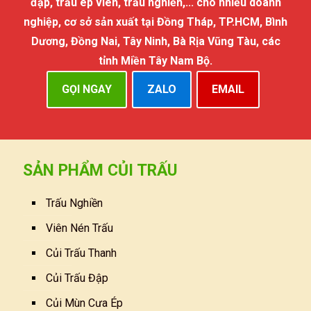
đập, trấu ép viên, trấu nghiền,... cho nhiều doanh
nghiệp, cơ sở sản xuất tại Đồng Tháp, TP.HCM, Bình
Dương, Đồng Nai, Tây Ninh, Bà Rịa Vũng Tàu, các
tỉnh Miền Tây Nam Bộ.
GỌI NGAY
ZALO
EMAIL
SẢN PHẨM CỦI TRẤU
Trấu Nghiền
Viên Nén Trấu
Củi Trấu Thanh
Củi Trấu Đập
Củi Mùn Cưa Ép