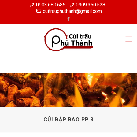
0903.680.685
0909.360.528
cuitrauphuthanh@gmail.com
CỦI ĐẬP BAO PP 3