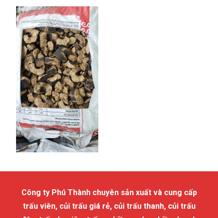
Công ty Phú Thành chuyên sản xuất và cung cấp
trấu viên, củi trấu giá rẻ, củi trấu thanh, củi trấu