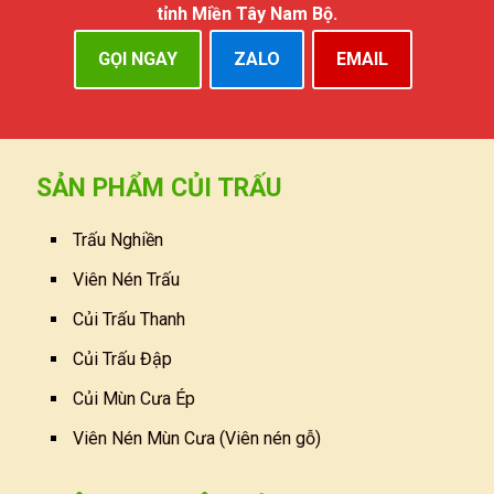
tỉnh Miền Tây Nam Bộ.
GỌI NGAY
ZALO
EMAIL
SẢN PHẨM CỦI TRẤU
Trấu Nghiền
Viên Nén Trấu
Củi Trấu Thanh
Củi Trấu Đập
Củi Mùn Cưa Ép
Viên Nén Mùn Cưa (Viên nén gỗ)