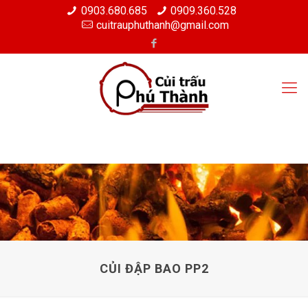
0903.680.685
0909.360.528
cuitrauphuthanh@gmail.com
CỦI ĐẬP BAO PP2