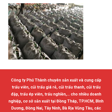
Công ty Phú Thành chuyên sản xuất và cung cấp
trấu viên, củi trấu giá rẻ, củi trấu thanh, củi trấu
đập, trấu ép viên, trấu nghiền,... cho nhiều doanh
nghiệp, cơ sở sản xuất tại Đồng Tháp, TP.HCM, Bình
Dương, Đồng Nai, Tây Ninh, Bà Rịa Vũng Tàu, các