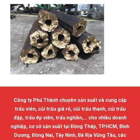
Công ty Phú Thành chuyên sản xuất và cung cấp
trấu viên, củi trấu giá rẻ, củi trấu thanh, củi trấu
đập, trấu ép viên, trấu nghiền,... cho nhiều doanh
nghiệp, cơ sở sản xuất tại Đồng Tháp, TP.HCM, Bình
Dương, Đồng Nai, Tây Ninh, Bà Rịa Vũng Tàu, các