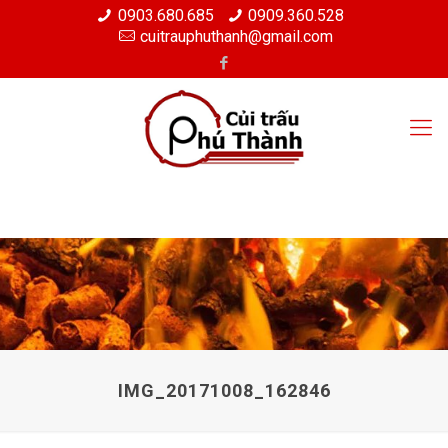
0903.680.685
0909.360.528
cuitrauphuthanh@gmail.com
IMG_20171008_162846