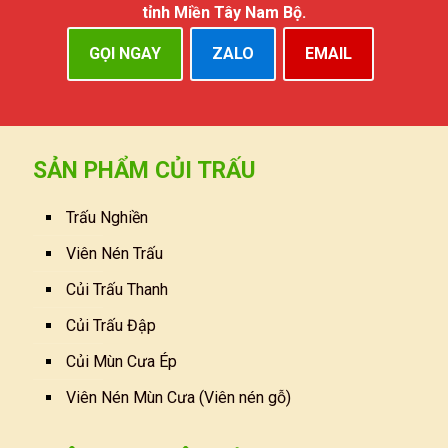
tỉnh Miền Tây Nam Bộ.
GỌI NGAY
ZALO
EMAIL
SẢN PHẨM CỦI TRẤU
Trấu Nghiền
Viên Nén Trấu
Củi Trấu Thanh
Củi Trấu Đập
Củi Mùn Cưa Ép
Viên Nén Mùn Cưa (Viên nén gỗ)