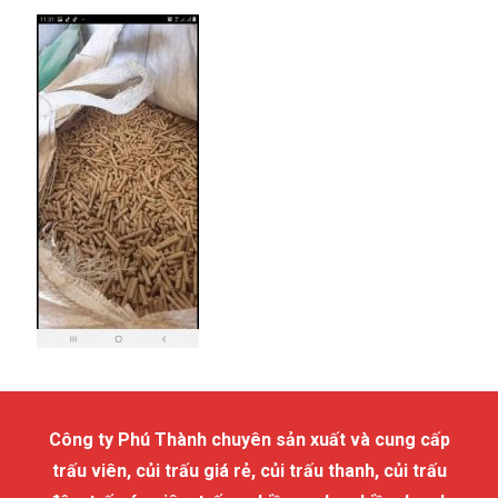
Công ty Phú Thành chuyên sản xuất và cung cấp
trấu viên, củi trấu giá rẻ, củi trấu thanh, củi trấu