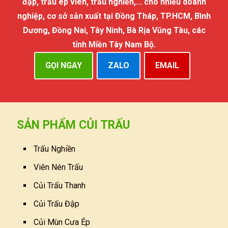
đập, trấu ép viên, trấu nghiền,... cho nhiều doanh
nghiệp, cơ sở sản xuất tại Đồng Tháp, TP.HCM, Bình
Dương, Đồng Nai, Tây Ninh, Bà Rịa Vũng Tàu, các
tỉnh Miền Tây Nam Bộ.
GỌI NGAY
ZALO
EMAIL
SẢN PHẨM CỦI TRẤU
Trấu Nghiền
Viên Nén Trấu
Củi Trấu Thanh
Củi Trấu Đập
Củi Mùn Cưa Ép