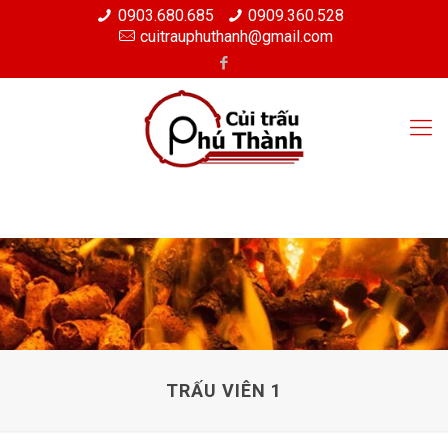
0903.680.685
0909.360.528
cuitrauphuthanh@gmail.com
TRẤU VIÊN 1