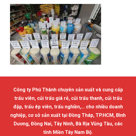
Công ty Phú Thành chuyên sản xuất và cung cấp
trấu viên, củi trấu giá rẻ, củi trấu thanh, củi trấu
đập, trấu ép viên, trấu nghiền,... cho nhiều doanh
nghiệp, cơ sở sản xuất tại Đồng Tháp, TP.HCM, Bình
Dương, Đồng Nai, Tây Ninh, Bà Rịa Vũng Tàu, các
tỉnh Miền Tây Nam Bộ.