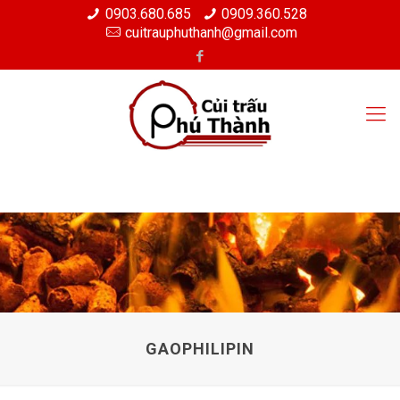
0903.680.685
0909.360.528
cuitrauphuthanh@gmail.com
GAOPHILIPIN