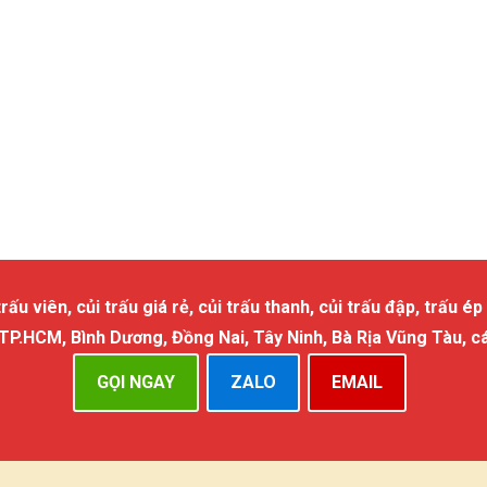
 viên, củi trấu giá rẻ, củi trấu thanh, củi trấu đập, trấu ép 
 TP.HCM, Bình Dương, Đồng Nai, Tây Ninh, Bà Rịa Vũng Tàu, c
GỌI NGAY
ZALO
EMAIL