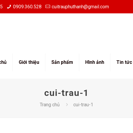
85
0909.360.528
cuitrauphuthanh@gmail.com
chủ
Giới thiệu
Sản phẩm
Hình ảnh
Tin tức
cui-trau-1
Trang chủ
cui-trau-1