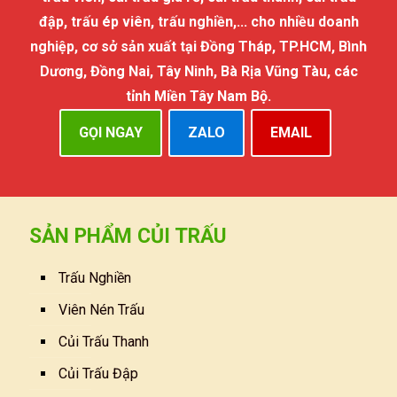
đập, trấu ép viên, trấu nghiền,... cho nhiều doanh
nghiệp, cơ sở sản xuất tại Đồng Tháp, TP.HCM, Bình
Dương, Đồng Nai, Tây Ninh, Bà Rịa Vũng Tàu, các
tỉnh Miền Tây Nam Bộ.
GỌI NGAY
ZALO
EMAIL
SẢN PHẨM CỦI TRẤU
Trấu Nghiền
Viên Nén Trấu
Củi Trấu Thanh
Củi Trấu Đập