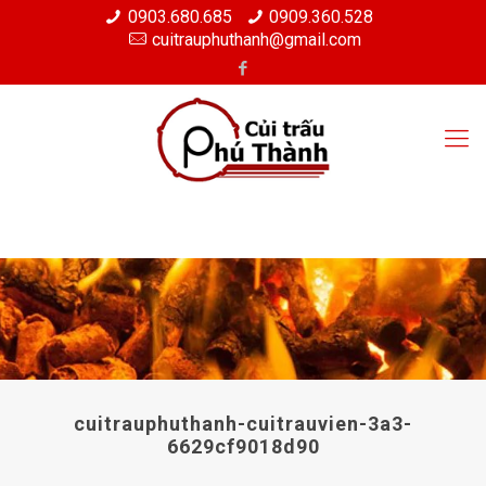
0903.680.685
0909.360.528
cuitrauphuthanh@gmail.com
cuitrauphuthanh-cuitrauvien-3a3-
6629cf9018d90