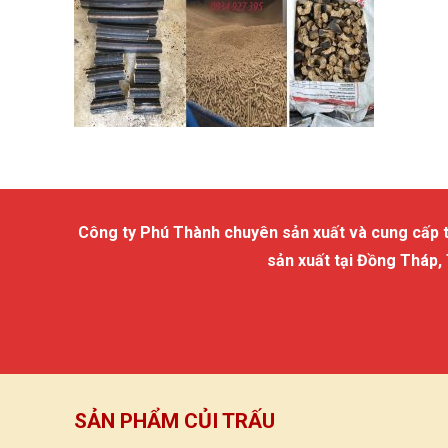
Công ty Phú Thành chuyên sản xuất và cung cấp trấu
sản xuất tại Đồng Tháp,
SẢN PHẨM CỦI TRẤU