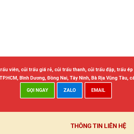
 viên, củi trấu giá rẻ, củi trấu thanh, củi trấu đập, trấu ép 
 TP.HCM, Bình Dương, Đồng Nai, Tây Ninh, Bà Rịa Vũng Tàu, c
GỌI NGAY
ZALO
EMAIL
THÔNG TIN LIÊN HỆ