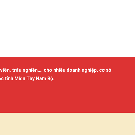
viên, trấu nghiền,... cho nhiều doanh nghiệp, cơ sở
ác tỉnh Miền Tây Nam Bộ.