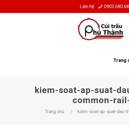
Liên hệ
0903.680.6
Trang 
kiem-soat-ap-suat-da
common-rail-
Trang chủ
kiem-soat-ap-suat-dau-t