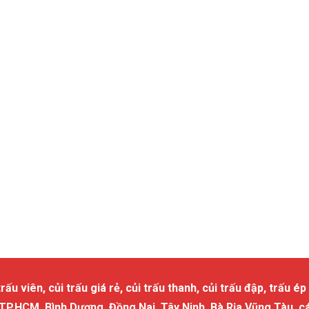
 viên, củi trấu giá rẻ, củi trấu thanh, củi trấu đập, trấu ép 
 TP.HCM, Bình Dương, Đồng Nai, Tây Ninh, Bà Rịa Vũng Tàu, c