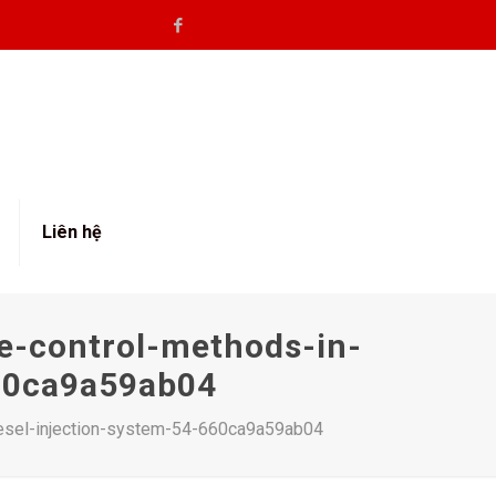
Liên hệ
e-control-methods-in-
660ca9a59ab04
iesel-injection-system-54-660ca9a59ab04