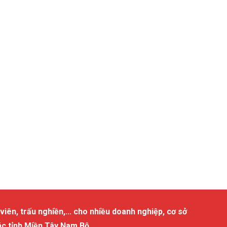
viên, trấu nghiền,... cho nhiều doanh nghiệp, cơ sở
ác tỉnh Miền Tây Nam Bộ.