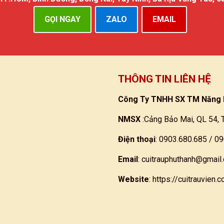
GỌI NGAY
ZALO
EMAIL
THÔNG TIN LIÊN HỆ
Công Ty TNHH SX TM Năng 
NMSX
:Cảng Bảo Mai, QL 54, 
Điện thoại
: 0903.680.685 / 0
Email
:
cuitrauphuthanh@gmail
Website
:
https://cuitrauvien.