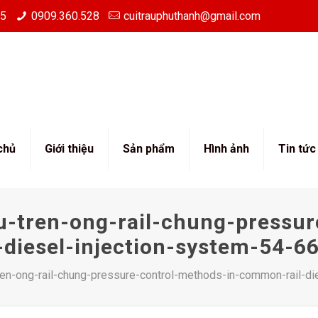
85
0909.360.528
cuitrauphuthanh@gmail.com
chủ
Giới thiệu
Sản phẩm
Hình ảnh
Tin tức
u-tren-ong-rail-chung-pressur
diesel-injection-system-54-
ren-ong-rail-chung-pressure-control-methods-in-common-rail-d