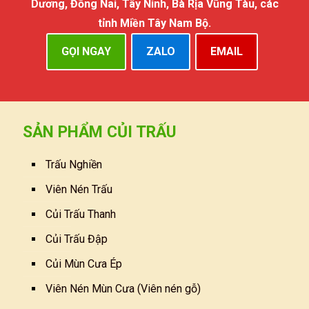
Dương, Đồng Nai, Tây Ninh, Bà Rịa Vũng Tàu, các
tỉnh Miền Tây Nam Bộ.
GỌI NGAY
ZALO
EMAIL
SẢN PHẨM CỦI TRẤU
Trấu Nghiền
Viên Nén Trấu
Củi Trấu Thanh
Củi Trấu Đập
Củi Mùn Cưa Ép
Viên Nén Mùn Cưa (Viên nén gỗ)