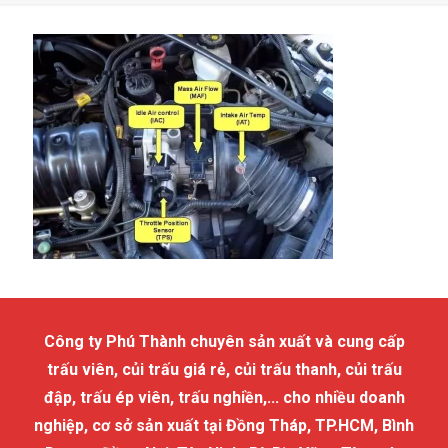
Công ty Phú Thành chuyên sản xuất và cung cấp
trấu viên, củi trấu giá rẻ, củi trấu thanh, củi trấu
đập, trấu ép viên, trấu nghiền,... cho nhiều doanh
nghiệp, cơ sở sản xuất tại Đồng Tháp, TP.HCM, Bình