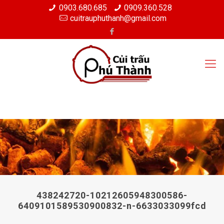
0903.680.685
0909.360.528
cuitrauphuthanh@gmail.com
438242720-10212605948300586-
6409101589530900832-n-6633033099fcd