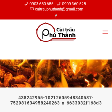
0903.680.685
0909.360.528
cuitrauphuthanh@gmail.com
438242955-10212605948340587-
752981634958240263-n-6633032f168d3