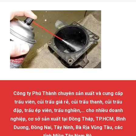
Công ty Phú Thành chuyên sản xuất và cung cấp
trấu viên, củi trấu giá rẻ, củi trấu thanh, củi trấu
đập, trấu ép viên, trấu nghiền,... cho nhiều doanh
nghiệp, cơ sở sản xuất tại Đồng Tháp, TP.HCM, Bình
Dương, Đồng Nai, Tây Ninh, Bà Rịa Vũng Tàu, các
tỉnh Miền Tây Nam Bộ.