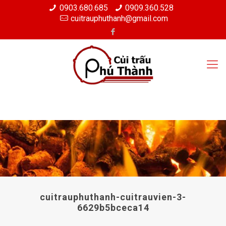
0903.680.685
0909.360.528
cuitrauphuthanh@gmail.com
cuitrauphuthanh-cuitrauvien-3-
6629b5bceca14