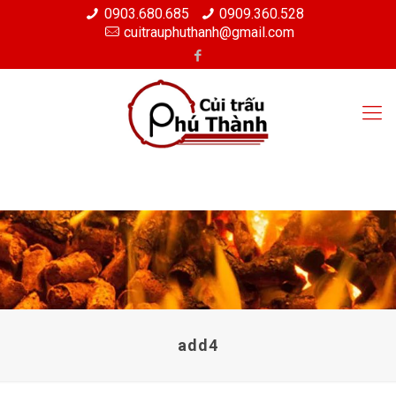
0903.680.685
0909.360.528
cuitrauphuthanh@gmail.com
add4