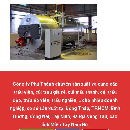
Công ty Phú Thành chuyên sản xuất và cung cấp
trấu viên, củi trấu giá rẻ, củi trấu thanh, củi trấu
đập, trấu ép viên, trấu nghiền,... cho nhiều doanh
nghiệp, cơ sở sản xuất tại Đồng Tháp, TP.HCM, Bình
Dương, Đồng Nai, Tây Ninh, Bà Rịa Vũng Tàu, các
tỉnh Miền Tây Nam Bộ.