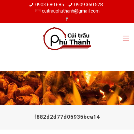
0903.680.685
0909.360.528
cuitrauphuthanh@gmail.com
f882d2d77d05935bca14