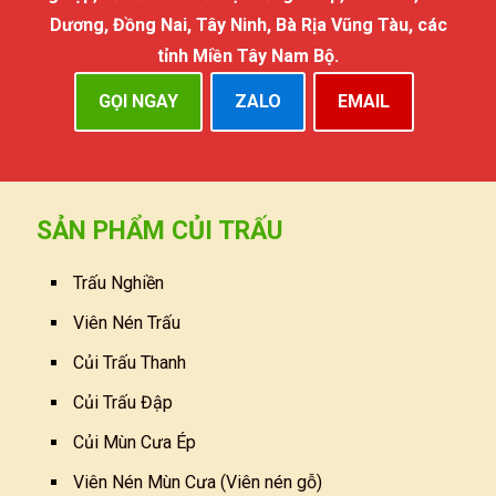
Dương, Đồng Nai, Tây Ninh, Bà Rịa Vũng Tàu, các
tỉnh Miền Tây Nam Bộ.
GỌI NGAY
ZALO
EMAIL
SẢN PHẨM CỦI TRẤU
Trấu Nghiền
Viên Nén Trấu
Củi Trấu Thanh
Củi Trấu Đập
Củi Mùn Cưa Ép
Viên Nén Mùn Cưa (Viên nén gỗ)