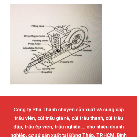
Công ty Phú Thành chuyên sản xuất và cung cấp
trấu viên, củi trấu giá rẻ, củi trấu thanh, củi trấu
đập, trấu ép viên, trấu nghiền,... cho nhiều doanh
nghiệp, cơ sở sản xuất tại Đồng Tháp, TP.HCM, Bình