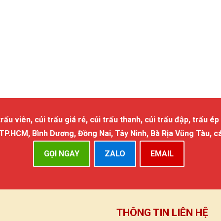
 viên, củi trấu giá rẻ, củi trấu thanh, củi trấu đập, trấu ép 
 TP.HCM, Bình Dương, Đồng Nai, Tây Ninh, Bà Rịa Vũng Tàu, c
GỌI NGAY
ZALO
EMAIL
THÔNG TIN LIÊN HỆ