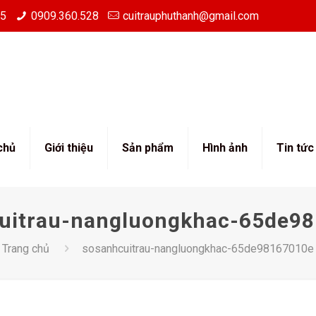
85
0909.360.528
cuitrauphuthanh@gmail.com
chủ
Giới thiệu
Sản phẩm
Hình ảnh
Tin tức
uitrau-nangluongkhac-65de9
Trang chủ
sosanhcuitrau-nangluongkhac-65de98167010e