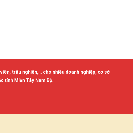
viên, trấu nghiền,... cho nhiều doanh nghiệp, cơ sở
ác tỉnh Miền Tây Nam Bộ.