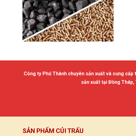
Công ty Phú Thành chuyên sản xuất và cung cấp trấu
sản xuất tại Đồng Tháp,
SẢN PHẨM CỦI TRẤU