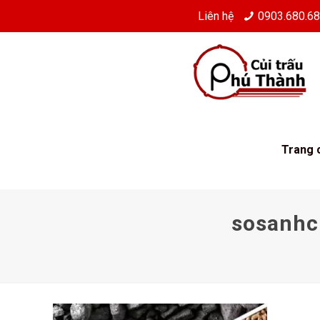
Liên hệ
0903.680.6
Trang 
sosanhc