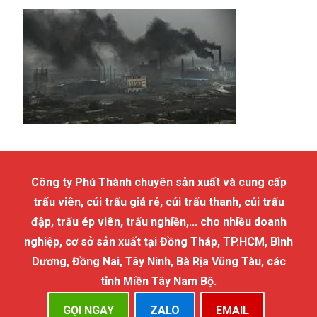
Công ty Phú Thành chuyên sản xuất và cung cấp
trấu viên, củi trấu giá rẻ, củi trấu thanh, củi trấu
đập, trấu ép viên, trấu nghiền,... cho nhiều doanh
nghiệp, cơ sở sản xuất tại Đồng Tháp, TP.HCM, Bình
Dương, Đồng Nai, Tây Ninh, Bà Rịa Vũng Tàu, các
tỉnh Miền Tây Nam Bộ.
GỌI NGAY
ZALO
EMAIL