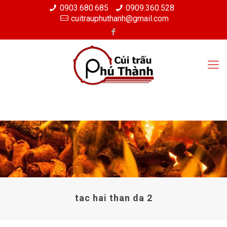
0903.680.685
0909.360.528
cuitrauphuthanh@gmail.com
tac hai than da 2