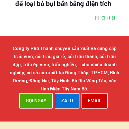
để loại bỏ bụi bẩn bằng điện tích
Chi tiết
Công ty Phú Thành chuyên sản xuất và cung cấp
trấu viên, củi trấu giá rẻ, củi trấu thanh, củi trấu
đập, trấu ép viên, trấu nghiền,... cho nhiều doanh
nghiệp, cơ sở sản xuất tại Đồng Tháp, TP.HCM, Bình
Dương, Đồng Nai, Tây Ninh, Bà Rịa Vũng Tàu, các
tỉnh Miền Tây Nam Bộ.
GỌI NGAY
ZALO
EMAIL