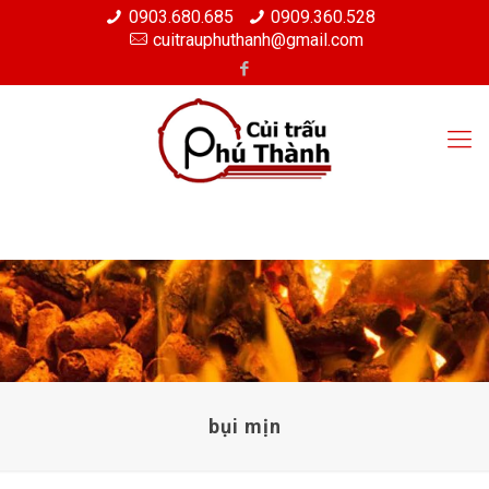
0903.680.685
0909.360.528
cuitrauphuthanh@gmail.com
bụi mịn