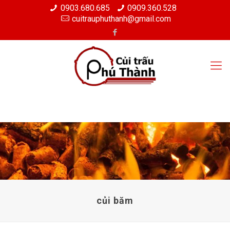
0903.680.685
0909.360.528
cuitrauphuthanh@gmail.com
củi băm