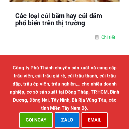
Các loại củi băm hay củi dăm
phổ biến trên thị trường
Chi tiết
Công ty Phú Thành chuyên sản xuất và cung cấp
trấu viên, củi trấu giá rẻ, củi trấu thanh, củi trấu
đập, trấu ép viên, trấu nghiền,... cho nhiều doanh
nghiệp, cơ sở sản xuất tại Đồng Tháp, TP.HCM, Bình
Dương, Đồng Nai, Tây Ninh, Bà Rịa Vũng Tàu, các
tỉnh Miền Tây Nam Bộ.
GỌI NGAY
ZALO
EMAIL