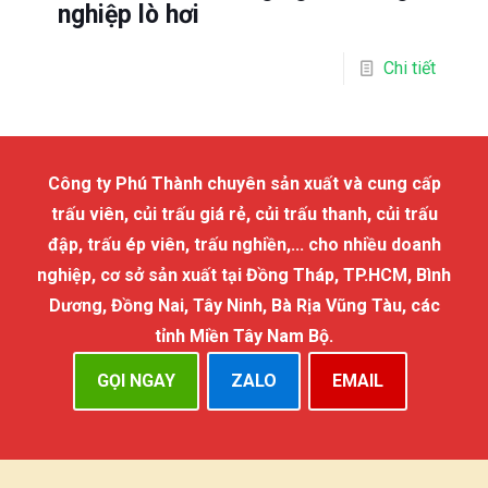
nghiệp lò hơi
Chi tiết
Công ty Phú Thành chuyên sản xuất và cung cấp
trấu viên, củi trấu giá rẻ, củi trấu thanh, củi trấu
đập, trấu ép viên, trấu nghiền,... cho nhiều doanh
nghiệp, cơ sở sản xuất tại Đồng Tháp, TP.HCM, Bình
Dương, Đồng Nai, Tây Ninh, Bà Rịa Vũng Tàu, các
tỉnh Miền Tây Nam Bộ.
GỌI NGAY
ZALO
EMAIL