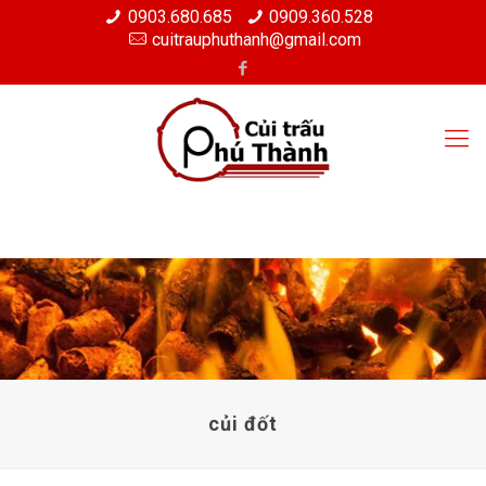
0903.680.685
0909.360.528
cuitrauphuthanh@gmail.com
củi đốt