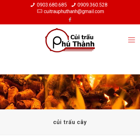
0903.680.685
0909.360.528
cuitrauphuthanh@gmail.com
củi trấu cây