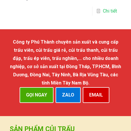
Chi tiết
Công ty Phú Thành chuyên sản xuất và cung cấp
trấu viên, củi trấu giá rẻ, củi trấu thanh, củi trấu
đập, trấu ép viên, trấu nghiền,... cho nhiều doanh
nghiệp, cơ sở sản xuất tại Đồng Tháp, TP.HCM, Bình
Dương, Đồng Nai, Tây Ninh, Bà Rịa Vũng Tàu, các
tỉnh Miền Tây Nam Bộ.
GỌI NGAY
ZALO
EMAIL
SẢN PHẨM CỦI TRẤU