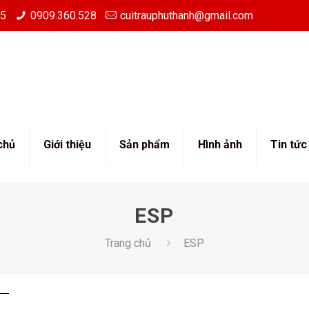
85
0909.360.528
cuitrauphuthanh@gmail.com
chủ
Giới thiệu
Sản phẩm
Hình ảnh
Tin tức
ESP
Trang chủ
ESP