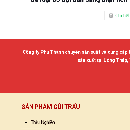
Chi tiết
Công ty Phú Thành chuyên sản xuất và cung cấp trấu
sản xuất tại Đồng Tháp,
SẢN PHẨM CỦI TRẤU
Trấu Nghiền