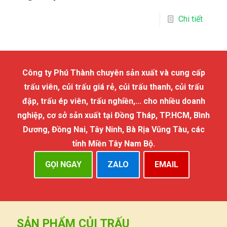
Chi tiết
Công ty Phú Thành chuyên sản xuất và cung cấp
trấu viên, củi trấu giá rẻ, củi trấu thanh, củi trấu
đập, trấu ép viên, trấu nghiền,... cho nhiều doanh
nghiệp, cơ sở sản xuất tại Đồng Tháp, TP.HCM, Bình
Dương, Đồng Nai, Tây Ninh, Bà Rịa Vũng Tàu, các
tỉnh Miền Tây Nam Bộ.
GỌI NGAY
ZALO
EMAIL
SẢN PHẨM CỦI TRẤU