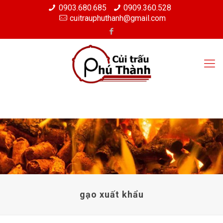
0903.680.685
0909.360.528
cuitrauphuthanh@gmail.com
gạo xuất khẩu