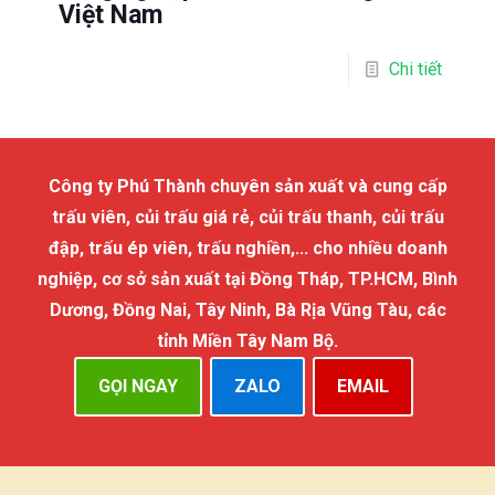
Việt Nam
Chi tiết
Công ty Phú Thành chuyên sản xuất và cung cấp
trấu viên, củi trấu giá rẻ, củi trấu thanh, củi trấu
đập, trấu ép viên, trấu nghiền,... cho nhiều doanh
nghiệp, cơ sở sản xuất tại Đồng Tháp, TP.HCM, Bình
Dương, Đồng Nai, Tây Ninh, Bà Rịa Vũng Tàu, các
tỉnh Miền Tây Nam Bộ.
GỌI NGAY
ZALO
EMAIL