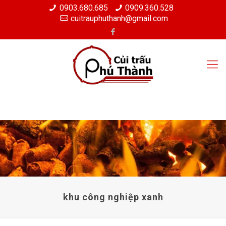
0903.680.685
0909.360.528
cuitrauphuthanh@gmail.com
khu công nghiệp xanh