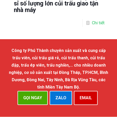
sỉ số lượng lớn củi trấu giao tận
nhà máy
Chi tiết
Công ty Phú Thành chuyên sản xuất và cung cấp
trấu viên, củi trấu giá rẻ, củi trấu thanh, củi trấu
đập, trấu ép viên, trấu nghiền,... cho nhiều doanh
nghiệp, cơ sở sản xuất tại Đồng Tháp, TP.HCM, Bình
Dương, Đồng Nai, Tây Ninh, Bà Rịa Vũng Tàu, các
tỉnh Miền Tây Nam Bộ.
GỌI NGAY
ZALO
EMAIL