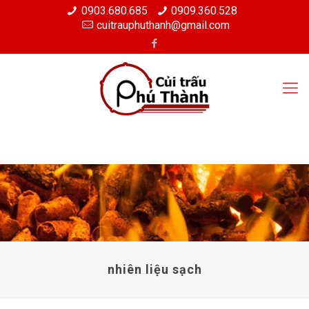
0903.680.685
0909.360.528
cuitrauphuthanh@gmail.com
nhiên liệu sạch