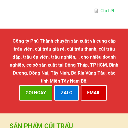
Chi tiết
Công ty Phú Thành chuyên sản xuất và cung cấp
trấu viên, củi trấu giá rẻ, củi trấu thanh, củi trấu
đập, trấu ép viên, trấu nghiền,... cho nhiều doanh
nghiệp, cơ sở sản xuất tại Đồng Tháp, TP.HCM, Bình
Dương, Đồng Nai, Tây Ninh, Bà Rịa Vũng Tàu, các
tỉnh Miền Tây Nam Bộ.
GỌI NGAY
ZALO
EMAIL
SẢN PHẨM CỦI TRẤU