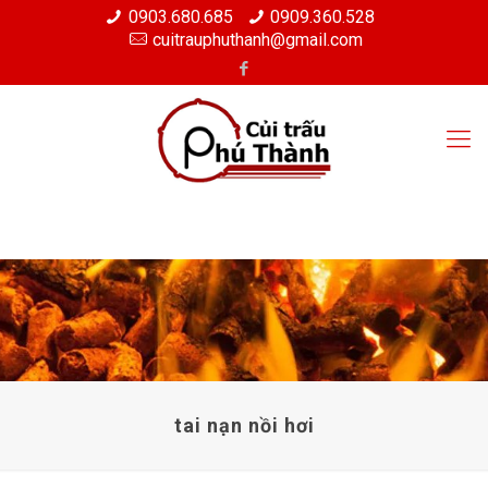
0903.680.685
0909.360.528
cuitrauphuthanh@gmail.com
tai nạn nồi hơi