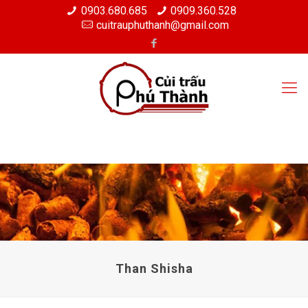
0903.680.685
0909.360.528
cuitrauphuthanh@gmail.com
Than Shisha