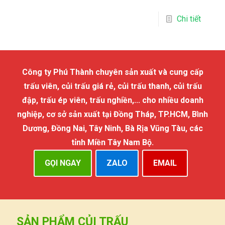
Chi tiết
Công ty Phú Thành chuyên sản xuất và cung cấp
trấu viên, củi trấu giá rẻ, củi trấu thanh, củi trấu
đập, trấu ép viên, trấu nghiền,... cho nhiều doanh
nghiệp, cơ sở sản xuất tại Đồng Tháp, TP.HCM, Bình
Dương, Đồng Nai, Tây Ninh, Bà Rịa Vũng Tàu, các
tỉnh Miền Tây Nam Bộ.
GỌI NGAY
ZALO
EMAIL
SẢN PHẨM CỦI TRẤU