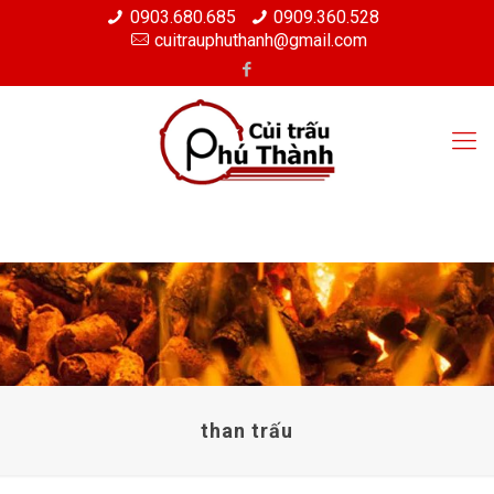
0903.680.685
0909.360.528
cuitrauphuthanh@gmail.com
than trấu