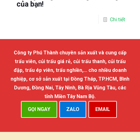
của bạn!
Chi tiết
Công ty Phú Thành chuyên sản xuất và cung cấp
trấu viên, củi trấu giá rẻ, củi trấu thanh, củi trấu
đập, trấu ép viên, trấu nghiền,... cho nhiều doanh
nghiệp, cơ sở sản xuất tại Đồng Tháp, TP.HCM, Bình
Dương, Đồng Nai, Tây Ninh, Bà Rịa Vũng Tàu, các
tỉnh Miền Tây Nam Bộ.
GỌI NGAY
ZALO
EMAIL