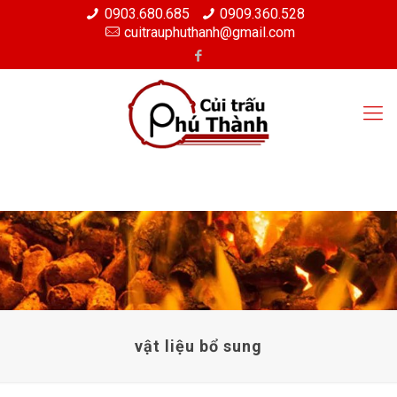
0903.680.685
0909.360.528
cuitrauphuthanh@gmail.com
vật liệu bổ sung