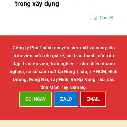
trong xây dựng
Chi tiết
Công ty Phú Thành chuyên sản xuất và cung cấp
trấu viên, củi trấu giá rẻ, củi trấu thanh, củi trấu
đập, trấu ép viên, trấu nghiền,... cho nhiều doanh
nghiệp, cơ sở sản xuất tại Đồng Tháp, TP.HCM, Bình
Dương, Đồng Nai, Tây Ninh, Bà Rịa Vũng Tàu, các
tỉnh Miền Tây Nam Bộ.
GỌI NGAY
ZALO
EMAIL