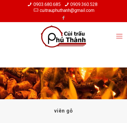
0903.680.685
0909.360.528
cuitrauphuthanh@gmail.com
viên gỗ