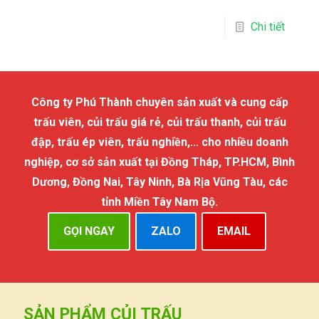
Chi tiết
Công ty Phú Thành chuyên sản xuất và cung cấp
trấu viên, củi trấu giá rẻ, củi trấu thanh, củi trấu
đập, trấu ép viên, trấu nghiền,... cho nhiều doanh
nghiệp, cơ sở sản xuất tại Đồng Tháp, TP.HCM, Bình
Dương, Đồng Nai, Tây Ninh, Bà Rịa Vũng Tàu, các
tỉnh Miền Tây Nam Bộ.
GỌI NGAY
ZALO
EMAIL
SẢN PHẨM CỦI TRẤU