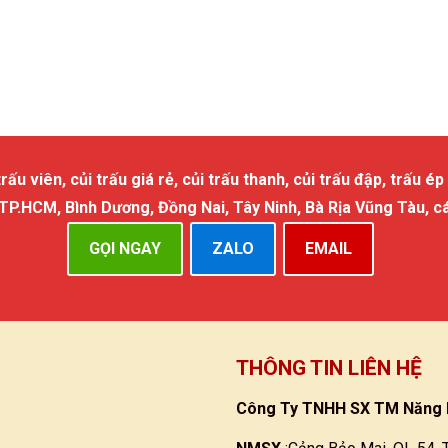
 viên, củi trấu giá rẻ, củi trấu thanh, củi trấu đập, trấu ép 
 TP.HCM, Bình Dương, Đồng Nai, Tây Ninh, Bà Rịa Vũng Tàu, c
GỌI NGAY
ZALO
EMAIL
THÔNG TIN LIÊN HỆ
Công Ty TNHH SX TM Năng 