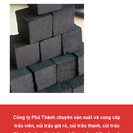
Công ty Phú Thành chuyên sản xuất và cung cấp
trấu viên, củi trấu giá rẻ, củi trấu thanh, củi trấu