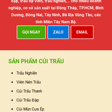
đập, trấu ép viên, trấu nghiền,... cho nhiều doanh
nghiệp, cơ sở sản xuất tại Đồng Tháp, TP.HCM, Bình
Dương, Đồng Nai, Tây Ninh, Bà Rịa Vũng Tàu, các
tỉnh Miền Tây Nam Bộ.
GỌI NGAY
ZALO
EMAIL
SẢN PHẨM CỦI TRẤU
Trấu Nghiền
Viên Nén Trấu
Củi Trấu Thanh
Củi Trấu Đập
Củi Mùn Cưa Ép