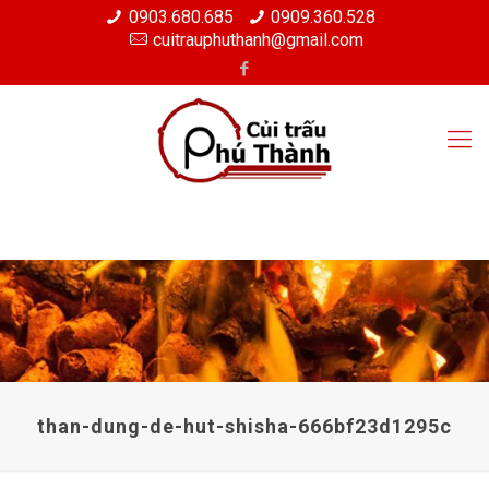
0903.680.685
0909.360.528
cuitrauphuthanh@gmail.com
than-dung-de-hut-shisha-666bf23d1295c