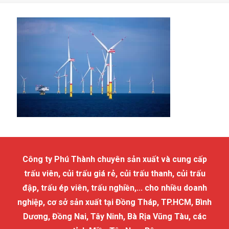
Công ty Phú Thành chuyên sản xuất và cung cấp
trấu viên, củi trấu giá rẻ, củi trấu thanh, củi trấu
đập, trấu ép viên, trấu nghiền,... cho nhiều doanh
nghiệp, cơ sở sản xuất tại Đồng Tháp, TP.HCM, Bình
Dương, Đồng Nai, Tây Ninh, Bà Rịa Vũng Tàu, các