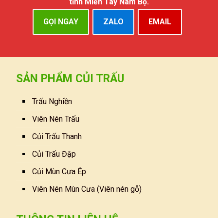
tỉnh Miền Tây Nam Bộ.
GỌI NGAY
ZALO
EMAIL
SẢN PHẨM CỦI TRẤU
Trấu Nghiền
Viên Nén Trấu
Củi Trấu Thanh
Củi Trấu Đập
Củi Mùn Cưa Ép
Viên Nén Mùn Cưa (Viên nén gỗ)