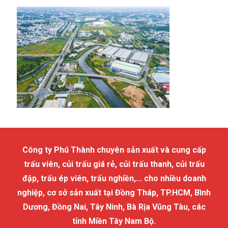
Công ty Phú Thành chuyên sản xuất và cung cấp
trấu viên, củi trấu giá rẻ, củi trấu thanh, củi trấu
đập, trấu ép viên, trấu nghiền,... cho nhiều doanh
nghiệp, cơ sở sản xuất tại Đồng Tháp, TP.HCM, Bình
Dương, Đồng Nai, Tây Ninh, Bà Rịa Vũng Tàu, các
tỉnh Miền Tây Nam Bộ.