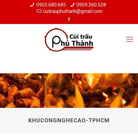
0903.680.685
0909.360.528
cuitrauphuthanh@gmail.com
KHUCONGNGHECAO-TPHCM