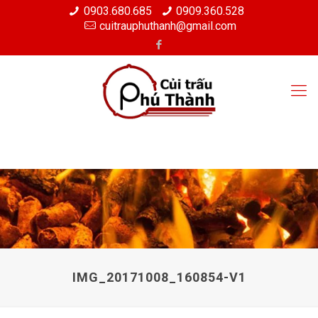
0903.680.685
0909.360.528
cuitrauphuthanh@gmail.com
IMG_20171008_160854-V1