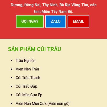
Dương, Đồng Nai, Tây Ninh, Bà Rịa Vũng Tàu, các
tỉnh Miền Tây Nam Bộ.
GỌI NGAY
ZALO
EMAIL
SẢN PHẨM CỦI TRẤU
Trấu Nghiền
Viên Nén Trấu
Củi Trấu Thanh
Củi Trấu Đập
Củi Mùn Cưa Ép
Viên Nén Mùn Cưa (Viên nén gỗ)