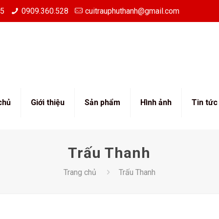
85
0909.360.528
cuitrauphuthanh@gmail.com
chủ
Giới thiệu
Sản phẩm
Hình ảnh
Tin tức
Trấu Thanh
Trang chủ
Trấu Thanh