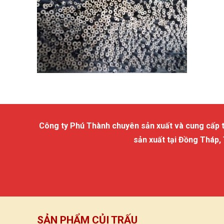
Công ty Phú Thành chuyên sản xuất và cung cấp trấu
sản xuất tại Đồng Tháp,
SẢN PHẨM CỦI TRẤU