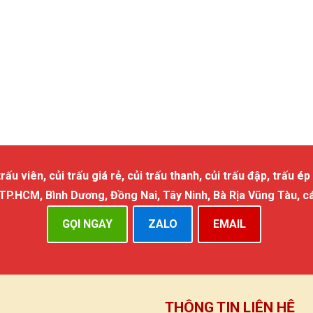
 viên, củi trấu giá rẻ, củi trấu thanh, củi trấu đập, trấu ép 
 TP.HCM, Bình Dương, Đồng Nai, Tây Ninh, Bà Rịa Vũng Tàu, c
GỌI NGAY
ZALO
EMAIL
THÔNG TIN LIÊN HỆ