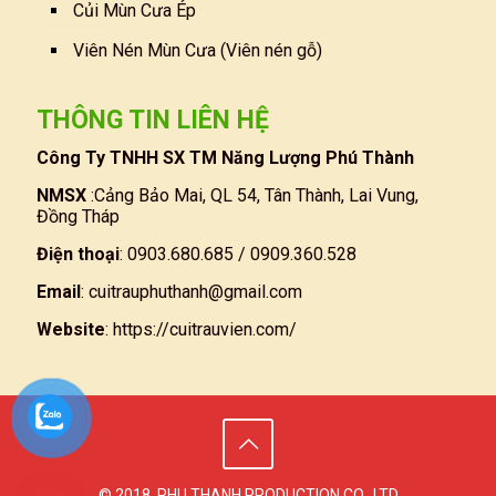
Củi Mùn Cưa Ép
Viên Nén Mùn Cưa (Viên nén gỗ)
THÔNG TIN LIÊN HỆ
Công Ty TNHH SX TM Năng Lượng Phú Thành
NMSX
:Cảng Bảo Mai, QL 54, Tân Thành, Lai Vung,
Đồng Tháp
Điện thoại
: 0903.680.685 / 0909.360.528
Email
:
cuitrauphuthanh@gmail.com
Website
:
https://cuitrauvien.com/
© 2018. PHU THANH PRODUCTION CO., LTD