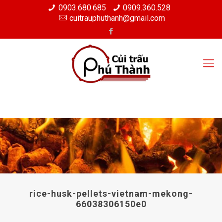
0903.680.685
0909.360.528
cuitrauphuthanh@gmail.com
rice-husk-pellets-vietnam-mekong-
66038306150e0