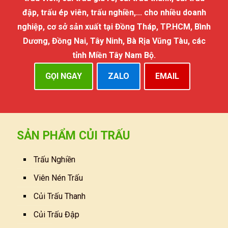
đập, trấu ép viên, trấu nghiền,... cho nhiều doanh
nghiệp, cơ sở sản xuất tại Đồng Tháp, TP.HCM, Bình
Dương, Đồng Nai, Tây Ninh, Bà Rịa Vũng Tàu, các
tỉnh Miền Tây Nam Bộ.
GỌI NGAY
ZALO
EMAIL
SẢN PHẨM CỦI TRẤU
Trấu Nghiền
Viên Nén Trấu
Củi Trấu Thanh
Củi Trấu Đập