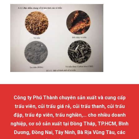
Công ty Phú Thành chuyên sản xuất và cung cấp
trấu viên, củi trấu giá rẻ, củi trấu thanh, củi trấu
đập, trấu ép viên, trấu nghiền,... cho nhiều doanh
nghiệp, cơ sở sản xuất tại Đồng Tháp, TP.HCM, Bình
Dương, Đồng Nai, Tây Ninh, Bà Rịa Vũng Tàu, các