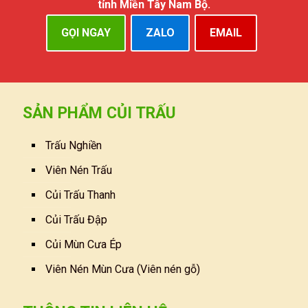
tỉnh Miền Tây Nam Bộ.
GỌI NGAY
ZALO
EMAIL
SẢN PHẨM CỦI TRẤU
Trấu Nghiền
Viên Nén Trấu
Củi Trấu Thanh
Củi Trấu Đập
Củi Mùn Cưa Ép
Viên Nén Mùn Cưa (Viên nén gỗ)