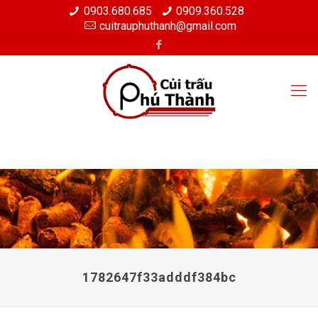
0903.680.685
0909.360.528
cuitrauphuthanh@gmail.com
1782647f33adddf384bc