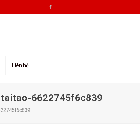
Liên hệ
gtaitao-6622745f6c839
6622745f6c839