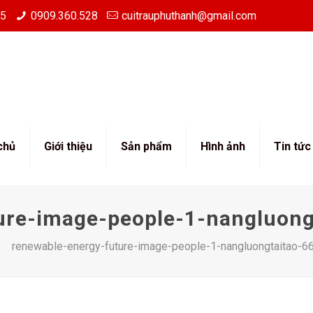
85
0909.360.528
cuitrauphuthanh@gmail.com
chủ
Giới thiệu
Sản phẩm
Hình ảnh
Tin tức
ure-image-people-1-nangluon
renewable-energy-future-image-people-1-nangluongtaitao-