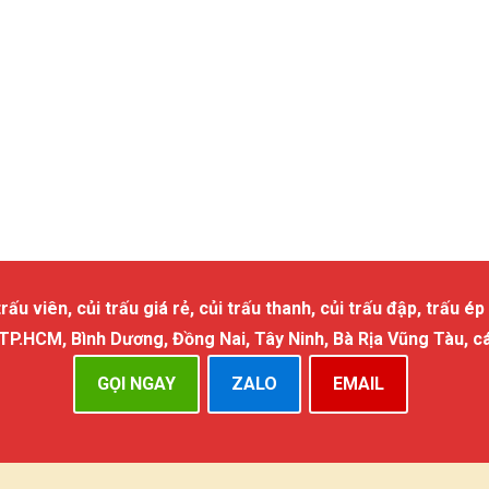
 viên, củi trấu giá rẻ, củi trấu thanh, củi trấu đập, trấu ép 
 TP.HCM, Bình Dương, Đồng Nai, Tây Ninh, Bà Rịa Vũng Tàu, c
GỌI NGAY
ZALO
EMAIL