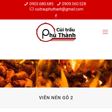
0903.680.685
0909.360.528
cuitrauphuthanh@gmail.com
VIÊN NÉN GỖ 2