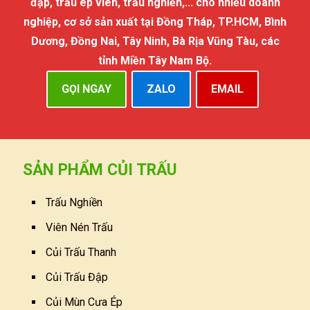
đập, trấu ép viên, trấu nghiền,... cho nhiều doanh
nghiệp, cơ sở sản xuất tại Đồng Tháp, TP.HCM, Bình
Dương, Đồng Nai, Tây Ninh, Bà Rịa Vũng Tàu, các
tỉnh Miền Tây Nam Bộ.
GỌI NGAY
ZALO
EMAIL
SẢN PHẨM CỦI TRẤU
Trấu Nghiền
Viên Nén Trấu
Củi Trấu Thanh
Củi Trấu Đập
Củi Mùn Cưa Ép