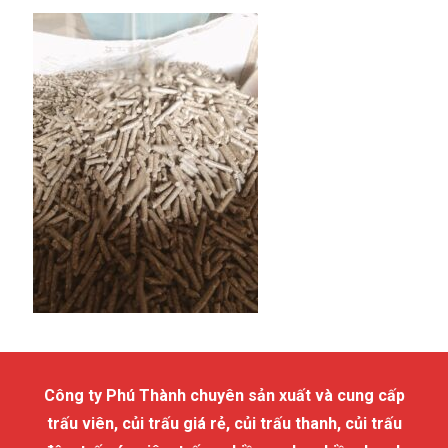
Công ty Phú Thành chuyên sản xuất và cung cấp
trấu viên, củi trấu giá rẻ, củi trấu thanh, củi trấu