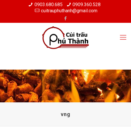
0903.680.685
0909.360.528
cuitrauphuthanh@gmail.com
vng