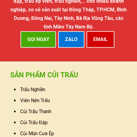
đập, trấu ép viên, trấu nghiền,... cho nhiều doanh
nghiệp, cơ sở sản xuất tại Đồng Tháp, TP.HCM, Bình
Dương, Đồng Nai, Tây Ninh, Bà Rịa Vũng Tàu, các
tỉnh Miền Tây Nam Bộ.
GỌI NGAY
ZALO
EMAIL
SẢN PHẨM CỦI TRẤU
Trấu Nghiền
Viên Nén Trấu
Củi Trấu Thanh
Củi Trấu Đập
Củi Mùn Cưa Ép