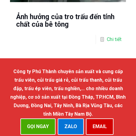
Ảnh hưởng của tro trấu đến tính
chất của bê tông
Chi tiết
Công ty Phú Thành chuyên sản xuất và cung cấp
trấu viên, củi trấu giá rẻ, củi trấu thanh, củi trấu
đập, trấu ép viên, trấu nghiền,... cho nhiều doanh
nghiệp, cơ sở sản xuất tại Đồng Tháp, TP.HCM, Bình
Dương, Đồng Nai, Tây Ninh, Bà Rịa Vũng Tàu, các
tỉnh Miền Tây Nam Bộ.
GỌI NGAY
ZALO
EMAIL