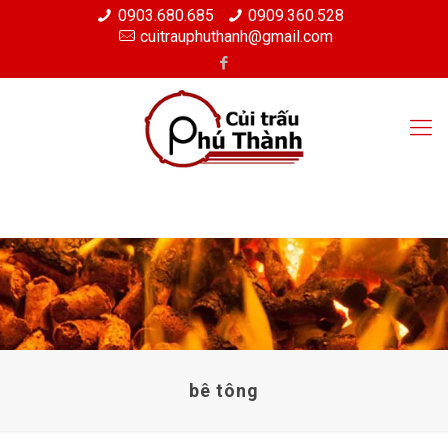
0903.680.685
0909.360.528
cuitrauphuthanh@gmail.com
bê tông