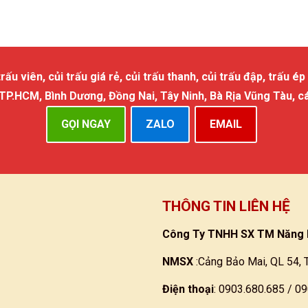
 viên, củi trấu giá rẻ, củi trấu thanh, củi trấu đập, trấu ép 
 TP.HCM, Bình Dương, Đồng Nai, Tây Ninh, Bà Rịa Vũng Tàu, c
GỌI NGAY
ZALO
EMAIL
THÔNG TIN LIÊN HỆ
Công Ty TNHH SX TM Năng 
NMSX
:Cảng Bảo Mai, QL 54, 
Điện thoại
: 0903.680.685 / 0