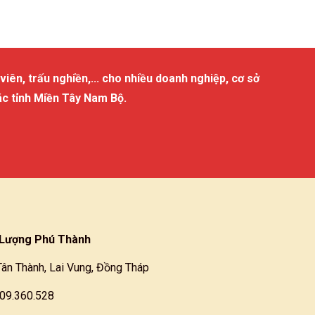
viên, trấu nghiền,... cho nhiều doanh nghiệp, cơ sở
ác tỉnh Miền Tây Nam Bộ.
Lượng Phú Thành
Tân Thành, Lai Vung, Đồng Tháp
909.360.528